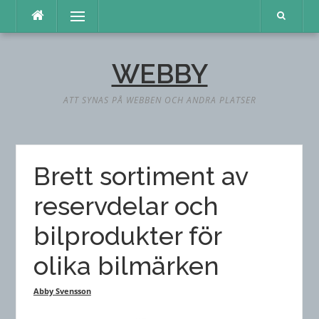
Hoppa
Meny
till
innehåll
WEBBY
ATT SYNAS PÅ WEBBEN OCH ANDRA PLATSER
Brett sortiment av
reservdelar och
bilprodukter för
olika bilmärken
Abby Svensson