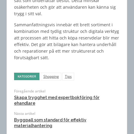
sätt som underlättar beslut. Detta minskar
osäkerheten och gör att användaren kan känna sig
trygg i sitt val.
Sammanfattningsvis innebär ett brett sortiment i
kombination med tydlig struktur och digitala verktyg
att processen att hitta och köpa reservdelar blir mer
effektiv. Det gör att bilägare kan hantera underhåll
och reparationer på ett mer strukturerat och
förutsägbart sätt.
Shopping
Tips
KATEGORIER
Föregående artikel
Skapa trygghet med expertbokföring för
ehandlare
Nästa artikel
Byggpall som standard för effektiv
materialhantering