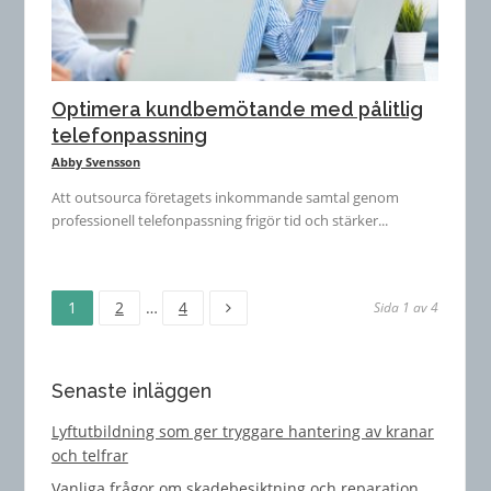
Optimera kundbemötande med pålitlig
telefonpassning
Abby Svensson
Att outsourca företagets inkommande samtal genom
professionell telefonpassning frigör tid och stärker...
Sida
Sida
Sida
Inläggsnavigering
1
2
…
4
Sida 1 av 4
Senaste inläggen
Lyftutbildning som ger tryggare hantering av kranar
och telfrar
Vanliga frågor om skadebesiktning och reparation